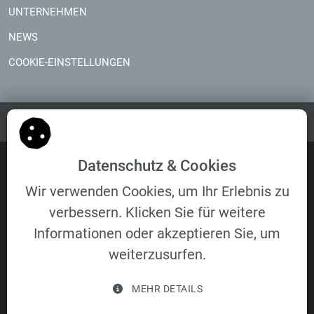
UNTERNEHMEN
NEWS
COOKIE-EINSTELLUNGEN
Copyright © 2026 VELOMAT Messelektronik GmbH. Alle
Datenschutz & Cookies
Rechte vorbehalten.
Wir verwenden Cookies, um Ihr Erlebnis zu
Homepage
Unternehmen
Impressum
verbessern. Klicken Sie für weitere
Informationen oder akzeptieren Sie, um
AGB
AEB
weiterzusurfen.
MEHR DETAILS