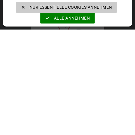
VELOMAT Group GmbH
NUR ESSENTIELLE COOKIES ANNEHMEN
ALLE ANNEHMEN
VELOMAT Group GmbH
https://velomat-group.com
Die Firmen der VELOMAT Group GmbH
VELOMAT
DEZIDATA