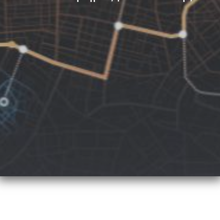
Αισθητήρες & Μετατροπείς Δύναμης
Αισθητήρες Μετατόπισης