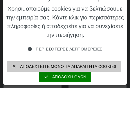
Χρησιμοποιούμε cookies για να βελτιώσουμε
VELOMAT Group GmbH
την εμπειρία σας. Κάντε κλικ για περισσότερες
https://velomat-group.com
πληροφορίες ή αποδεχτείτε για να συνεχίσετε
την περιήγηση.
Οι εταιρείες του ομίλου VELOMAT Group
ΠΕΡΙΣΣΌΤΕΡΕΣ ΛΕΠΤΟΜΈΡΕΙΕΣ
GmbH
ΑΠΟΔΕΧΤΕΊΤΕ ΜΌΝΟ ΤΑ ΑΠΑΡΑΊΤΗΤΑ COOKIES
ΑΠΟΔΟΧΉ ΌΛΩΝ
VELOMAT
DEZIDATA
Messelektronik
Transport Vehicle
GmbH
Equipment GmbH