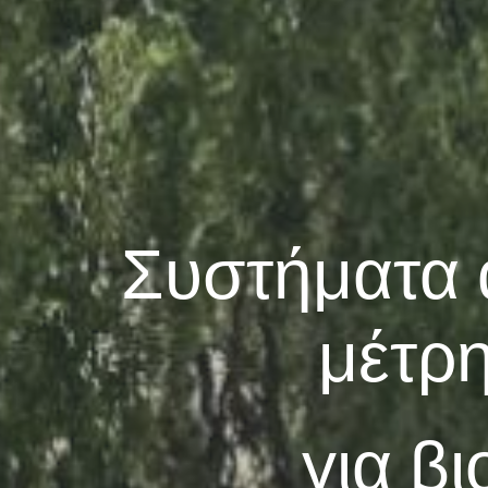
Συστήματα 
μέτρ
για β