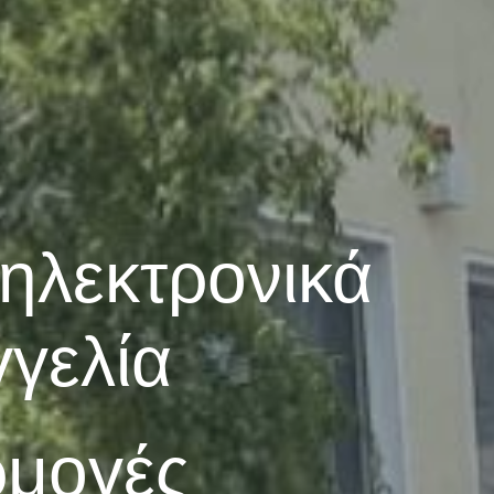
ηλεκτρονικά
γελία
ρμογές