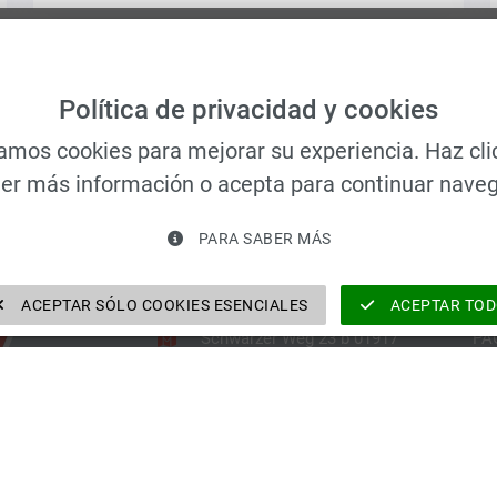
Política de privacidad y cookies
zamos cookies para mejorar su experiencia. Haz cli
er más información o acepta para continuar nave
PARA SABER MÁS
Información de contacto
P
ACEPTAR SÓLO COOKIES ESENCIALES
ACEPTAR TO
Schwarzer Weg 23 b 01917
PÁ
Kamenz
PR
IN
vertrieb@velomat.de
LA
+49 3578 3749 0