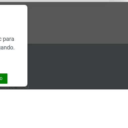
c para
gando.
áginas
DO
GINA DE INICIO
ODUCTOS
DUSTRIAS
 EMPRESA