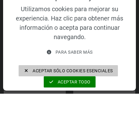
Utilizamos cookies para mejorar su
experiencia. Haz clic para obtener más
información o acepta para continuar
navegando.
VELOMAT Group GmbH
https://velomat-group.com
PARA SABER MÁS
ACEPTAR SÓLO COOKIES ESENCIALES
Las empresas de VELOMAT Group GmbH
ACEPTAR TODO
VELOMAT
DEZIDATA
Messelektronik
Transport Vehicle
GmbH
Equipment GmbH